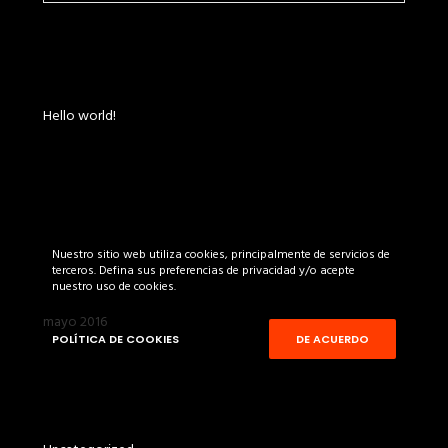
ENTRADAS RECIENTES
Hello world!
COMENTARIOS RECIENTES
Nuestro sitio web utiliza cookies, principalmente de servicios de
terceros. Defina sus preferencias de privacidad y/o acepte
ARCHIVOS
nuestro uso de cookies.
mayo 2016
POLÍTICA DE COOKIES
DE ACUERDO
CATEGORÍAS